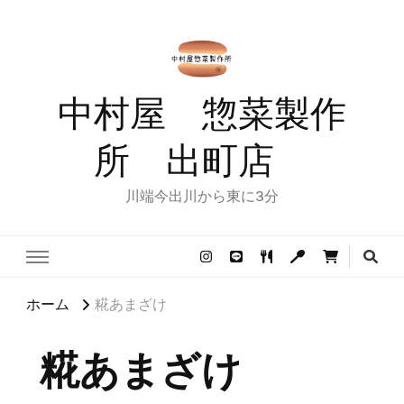
中村屋 惣菜製作
所 出町店
川端今出川から東に3分
ホーム
糀あまざけ
糀あまざけ