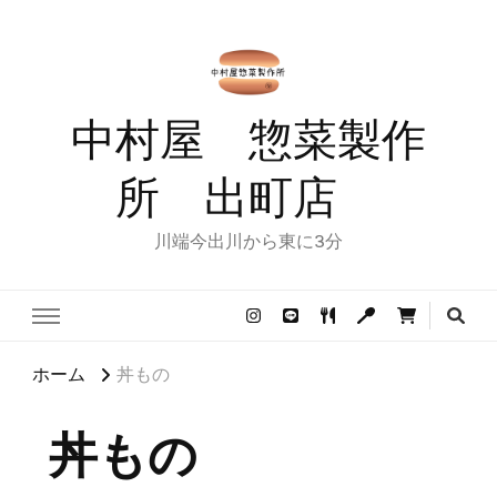
中村屋 惣菜製作
所 出町店
川端今出川から東に3分
ホーム
丼もの
丼もの