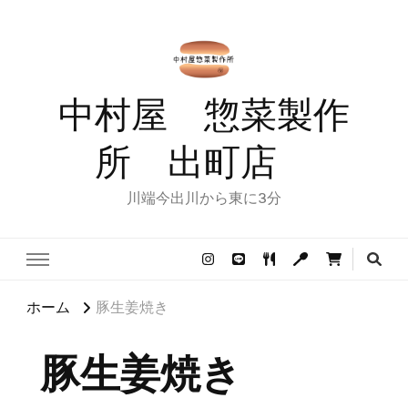
中村屋 惣菜製作
所 出町店
川端今出川から東に3分
ホーム
豚生姜焼き
豚生姜焼き