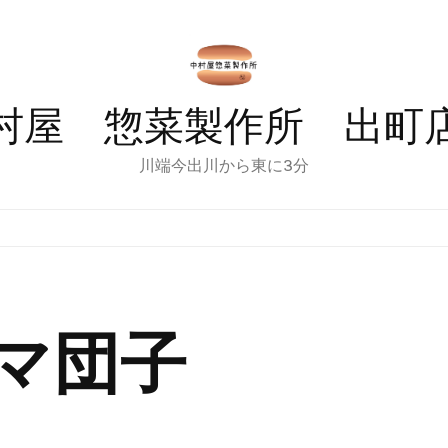
村屋 惣菜製作所 出
川端今出川から東に3分
マ団子